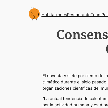
Saltar
al
Habitaciones
Restaurante
Tours
Pes
contenido
Consens
El noventa y siete por ciento de 
climático durante el siglo pasad
organizaciones científicas del m
“La actual tendencia de calentam
por la actividad humana y está p