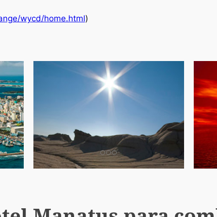
hange/wycd/home.html
)
Hotel Manatus para com