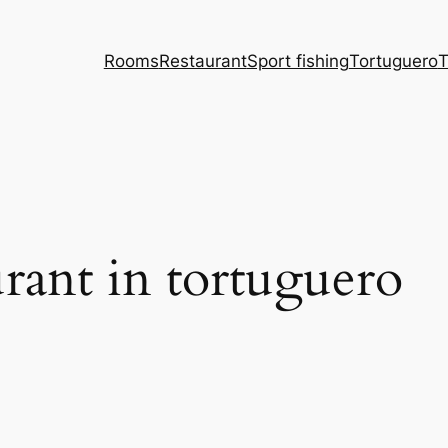
Rooms
Restaurant
Sport fishing
Tortuguero
T
urant in tortuguero