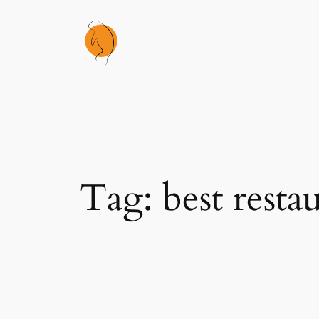
Skip
to
content
Tag:
best resta