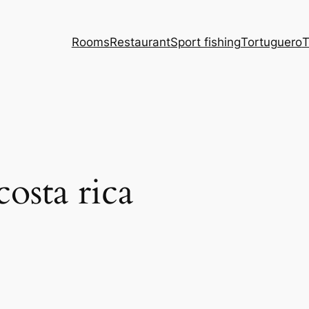
Rooms
Restaurant
Sport fishing
Tortuguero
T
costa rica