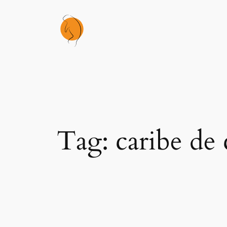
Skip
to
content
Tag:
caribe de 