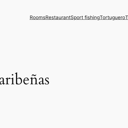
Rooms
Restaurant
Sport fishing
Tortuguero
T
aribeñas