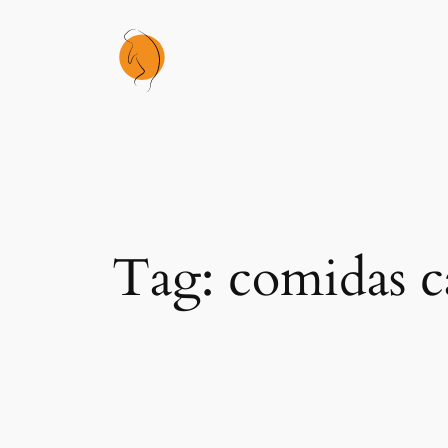
Skip
to
content
Tag:
comidas c