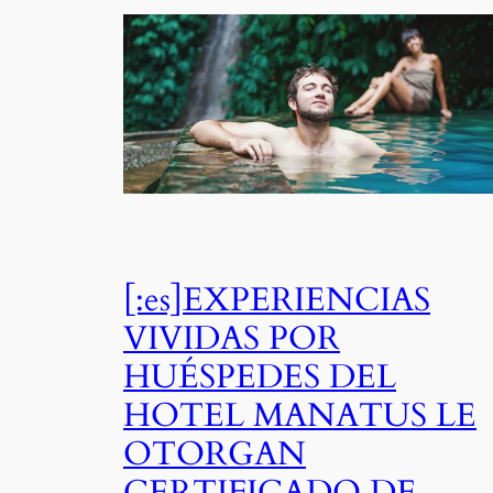
[:es]EXPERIENCIAS
VIVIDAS POR
HUÉSPEDES DEL
HOTEL MANATUS LE
OTORGAN
CERTIFICADO DE