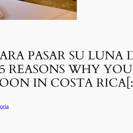
 PARA PASAR SU LUNA 
n]5 REASONS WHY YO
N IN COSTA RICA[:
oría