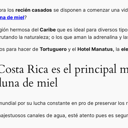
ora los
recién casados
se disponen a comenzar una vida 
na de miel
?
gión hermosa del
Caribe
que es ideal para diversos tip
rutando la naturaleza; o los que aman la adrenalina y l
vos para hacer de
Tortuguero
y el
Hotel Manatus,
la
el
Costa Rica es el principal 
 luna de miel
undial por su lucha constante en pro de preservar los re
majestuosos canales de agua, esté atento pues es seguro