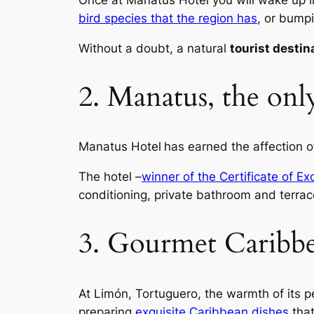
Once at Manatus Hotel you will wake up l
bird species that the region has
, or bump
Without a doubt, a natural
tourist destin
2. Manatus, the on
Manatus Hotel
has earned the affection 
The hotel –
winner of the Certificate of Ex
conditioning, private bathroom and terrac
3. Gourmet Caribbea
At Limón, Tortuguero, the warmth of its pe
preparing
exquisite Caribbean dishes
that