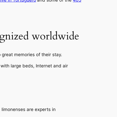
live in Tortuguero
and some of the
405
cognized worldwide
great memories of their stay.
with large beds, Internet and air
e limonenses are experts in