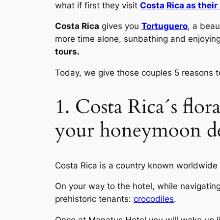
what if first they visit
Costa Rica as thei
Costa Rica
gives you
Tortuguero
, a beau
more time alone, sunbathing and enjoying
tours.
Today, we give those couples 5 reasons 
1. Costa Rica´s flor
your honeymoon de
Costa Rica is a country known worldwide f
On your way to the hotel, while navigatin
prehistoric tenants:
crocodiles
.