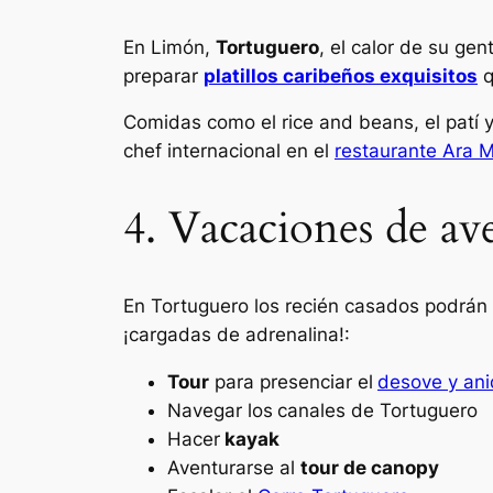
En Limón,
Tortuguero
, el calor de su ge
preparar
platillos caribeños exquisitos
q
Comidas como el
rice and beans
, el
patí
y
chef internacional en el
restaurante Ara
4. Vacaciones de av
En Tortuguero los recién casados podrán sa
¡cargadas de adrenalina!:
Tour
para presenciar el
desove y ani
Navegar los
canales de Tortuguero
Hacer
kayak
Aventurarse al
tour de canopy