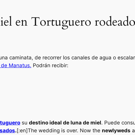
 miel en Tortuguero rodea
a caminata, de recorrer los canales de agua o escalar 
 de Manatus.
Podrán recibir:
rtuguero
su
destino ideal de luna de miel
. Puede consu
asados
.
[:en]The wedding is over. Now the
newlyweds
a