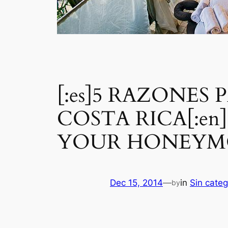
[:es]5 RAZONES
COSTA RICA[:e
YOUR HONEYMOO
Dec 15, 2014
—
in
Sin categ
by