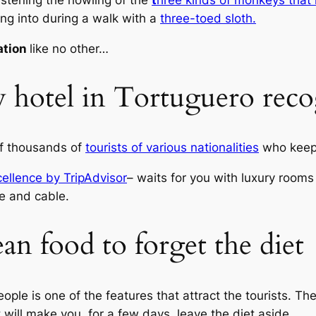
istening the howling of the
t
hree kinds of monkeys that 
ing into during a walk with a
three-toed sloth.
ation
like no other…
ly hotel in Tortuguero re
of thousands of
tourists of various nationalities
who keep 
cellence by TripAdvisor
– waits for you with luxury rooms 
e and cable.
n food to forget the diet
ople is one of the features that attract the tourists. Th
 will make you, for a few days, leave the diet aside.