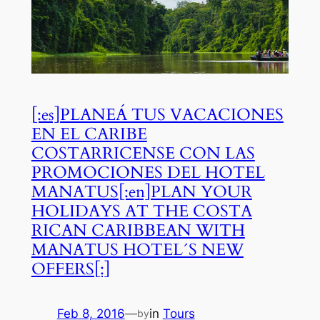
[:es]PLANEÁ TUS VACACIONES
EN EL CARIBE
COSTARRICENSE CON LAS
PROMOCIONES DEL HOTEL
MANATUS[:en]PLAN YOUR
HOLIDAYS AT THE COSTA
RICAN CARIBBEAN WITH
MANATUS HOTEL´S NEW
OFFERS[:]
Feb 8, 2016
—
in
Tours
by