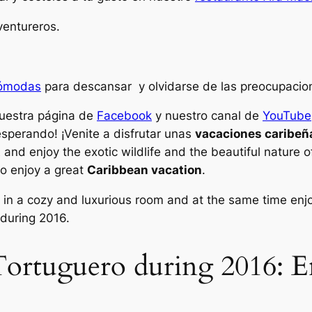
entureros.
cómodas
para descansar y olvidarse de las preocupacio
nuestra página de
Facebook
y nuestro canal de
YouTube
esperando! ¡Venite a disfrutar unas
vacaciones caribeñ
t
and enjoy the exotic wildlife and the beautiful nature o
to enjoy a great
Caribbean vacation
.
g in a cozy and luxurious room and at the same time enj
 during 2016.
Tortuguero during 2016: En