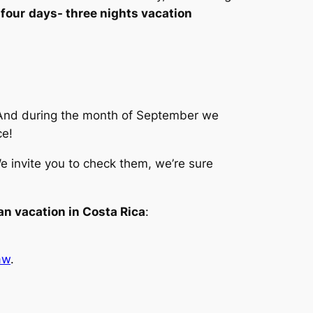
a
four
days- three nights vacation
nd during the month of September we
ce!
We invite you to check them, we’re sure
n vacation in Costa Rica
:
aw
.