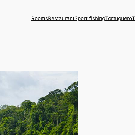
Rooms
Restaurant
Sport fishing
Tortuguero
T