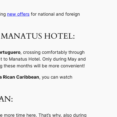
wing
new offers
for national and foreign
 MANATUS HOTEL:
ortuguero
, crossing comfortably through
at to Manatus Hotel. Only during May and
ring these months will be more convenient!
a Rican Caribbean
, you can watch
AN:
tle more time here. That’s why, also during