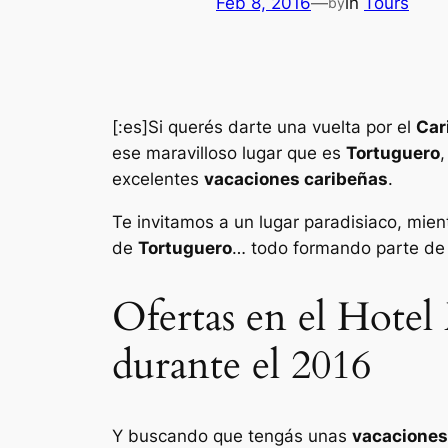
Feb 8, 2016
—
in
Tours
by
[:es]Si querés darte una vuelta por el
Car
ese maravilloso lugar que es
Tortuguero
,
excelentes
vacaciones caribeñas
.
Te invitamos a un lugar paradisiaco, mie
de
Tortuguero
… todo formando parte de 
Ofertas en el Hotel
durante el 2016
Y buscando que tengás unas
vacaciones