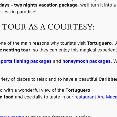
days – two nights vacation package
, we’ll turn it into 
 less in paradise!
TOUR AS A COURTESY:
one of the main reasons why tourists visit
Tortuguero.
A
le nesting tour
, so they can enjoy this magical experien
sports fishing packages
and
honeymoon packages
. 
riety of places to relax and to have a beautiful
Caribbea
nd with a wonderful view of the
Tortuguero
n food
and cocktails to taste in our
restaurant Ara Mac