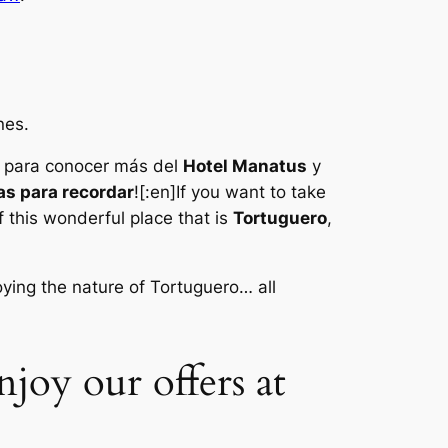
nes.
para conocer más del
Hotel Manatus
y
as para recordar
![:en]If you want to take
f this wonderful place that is
Tortuguero
,
oying the nature of Tortuguero… all
joy our offers at