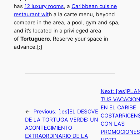
has
12 luxury rooms
, a
Caribbean cuisine
restaurant wit
h a la carte menu, beyond
compare in the area, a pool, gym and spa,
and it’s located in a privileged area
of
Tortuguero
. Reserve your space in
advance.[:]
Next:
[:es]PLA
TUS VACACIO
EN EL CARIBE
←
Previous:
[:es]EL DESOVE
COSTARRICEN
DE LA TORTUGA VERDE: UN
CON LAS
ACONTECIMIENTO
PROMOCIONES
EXTRAORDINARIO DE LA