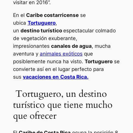
visitar en 2016”.
En el
Caribe costarricense
se
ubica
Tortuguero
,
un
destino
turístico
espectacular colmado
de vegetación exuberante,
impresionantes
canales de agua
, mucha
aventura y
animales exóticos
que
posiblemente nunca ha visto.
Tortuguero
se
convierte así en el lugar perfecto para
sus
vacaciones en
Costa Rica.
Tortuguero, un destino
turístico que tiene mucho
que ofrecer
El
Caribe de Costa Rica
ocupa la posición 8